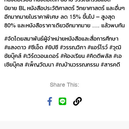
หนังสือเรียน หนังสือเด็ก นิยาย วรรณกรรมแปล
นิยาย BL หนังสือประวัติศาสตร์ วิทยาศาสตร์ และอื่นๆ
อีกมากมายในราคาพิเศษ ลด 15% ขึ้นไป – สูงสุด
80% และหนังสือราคาเดียวอีกมากมาย …. แล้วพบกัน
#จัดโดยสมาพันธ์ผู้จำหน่ายหนังสือและสื่อการศึกษา
#แสงดาว #ซีเอ็ด #ยิปซี #วรรณวิภา #แอร์โรว์ #วุฒิ
ชัยบุ๊คส์ #เวิร์ดวอนเดอร์ #ห้องเรียน #คิดดีพลัส #เอ
เซียบุ๊คส #เพ็ญวัฒนา #ณบ้านวรรณกรรม #สารคดี
Share This: