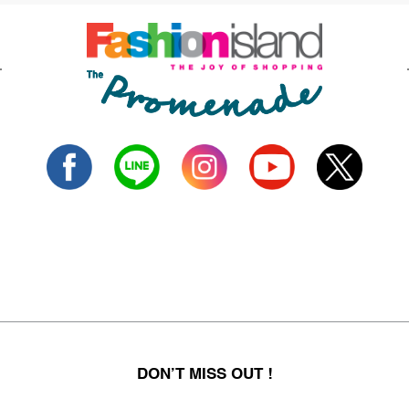
DON’T MISS OUT !