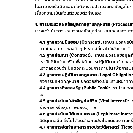
เว็บไซต์ของเราอาจนำท่านไปยังเว็บไซต์ของบุคคลที่สาม
ไม่สามารถรับผิดชอบต่อกิจกรรมประมวลผลข้อมูลใดๆ ที่เก
เรื่องความเป็นส่วนตัวของตัวท่านเอง
4. การประมวลผลข้อมูลตามฐานกฎหมาย (Processing 
เราจะดำเนินการประมวลผลข้อมูลส่วนบุคคลของท่านภา
4.1 ฐานความยินยอม (Consent):
เราประมวลผลข้อ
ท่านในขอบเขตของวัตถุประสงค์ที่เราได้แจ้งท่านไว้
4.2 ฐานสัญญา (Contract):
เราประมวลผลข้อมูลส่
เรามีไว้กับท่าน หรือเพื่อใช้ในการปฏิบัติตามคำข
เราตลอดจนจำเป็นต่อกระบวนการภายใน เพื่อการบ
4.3 ฐานการปฏิบัติตามกฎหมาย (Legal Obligation
กิจกรรมที่ผิดกฎหมาย ยกตัวอย่างเช่น เรามีหน้า
4.4 ฐานภารกิจของรัฐ (Public Task):
เราประมวลผล
เรา
4.5 ฐานประโยชน์สำคัญต่อชีวิต (Vital Interest):
เ
ร่างกาย หรือสุขภาพของบุคคล
4.6 ฐานประโยชน์อันชอบธรรม (Legitimate Intere
นิติบุคคลอื่น ซึ่งไม่ได้ลบล้างผลประโยชน์ของท่านห
4.7 ฐานการจัดทำเอกสารทางประวัติศาสตร์ (Resea