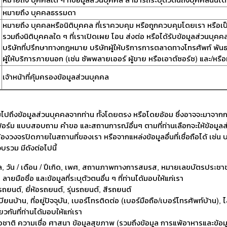
หมายถึง บุคคลใด ๆ ที่ข้อมูลส่วนบุคคล สามารถระบุตัวตนถึงบุคคลนั้นได
หมายถึง บุคคลธรรมดา
หมายถึง บุคคลหรือนิติบุคคล ที่เราควบคุม หรือถูกควบคุมโดยเรา หรือเป
รวมถึงนิติบุคคลใด ๆ ที่เราเปิดเผย โอน ส่งต่อ หรือได้รับข้อมูลส่วนบุคคล
บริษัทที่ปรึกษาทางกฎหมาย บริษัทผู้ให้บริการการตลาดทางโทรศัพท์ พันธ
ผู้ให้บริการภายนอก (เช่น ซัพพลายเออร์ ผู้ขาย หรือเอาต์ซอร์ซ) และ/หรือ
เจ้าหน้าที่คุ้มครองข้อมูลส่วนบุคคล
วมไปถึงข้อมูลส่วนบุคคลจากท่าน ทั้งโดยตรง หรือโดยอ้อม ซึ่งอาจจะมาจา
อร์ม แบบสอบถาม คำขอ และสถานการณ์อื่นๆ ตามที่ท่านเลือกจะให้ข้อมูลส่
กล้องวงจรปิดภายในสถานที่ของเรา หรือจากแหล่งข้อมูลอื่นที่เชื่อถือได้ เช่น 
บรวม มีดังต่อไปนี้
ุล, วัน / เดือน / ปีเกิด, เพศ, สถานภาพทางการสมรส, หมายเลขบัตรประชาชน,
ายมือชื่อ และข้อมูลที่ระบุตัวตนอื่น ๆ ที่ท่านได้มอบให้แก่เรา
ยนต์, ยี่ห้อรถยนต์, รุ่นรถยนต์, สีรถยนต์
เบียนบ้าน, ที่อยู่ปัจจุบัน, เบอร์โทรติดต่อ (เบอร์มือถือ/เบอร์โทรศัพท์บ้าน), 
ยวกันที่ท่านได้มอบให้แก่เรา
ื้อชาติ ความเชื่อ ศาสนา ข้อมูลสุขภาพ (รวมถึงข้อมูล การแพ้อาหารและข้อมูล