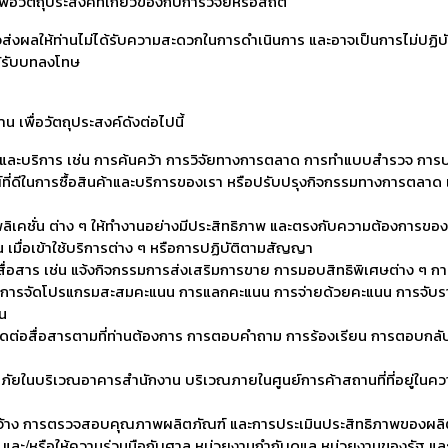
วัตถุประสงค์ที่เกี่ยวข้องกับการวิจัยหรือสถิติ
อาจส่งผลให้ท่านไม่ได้รับความสะดวกในการดำเนินการ และอาจเป็นการไม่ป
ด้รับบทลงโทษ
 เพื่อวัตถุประสงค์ดังต่อไปนี้
ณฑ์และบริการ เช่น การค้นคว้า การวิจัยทางการตลาด การทำแบบสำรวจ กา
่ดีในการซื้อสินค้าและบริการของเรา หรือปรับปรุงกิจกรรมทางการตลาด แ
ลิเคชั่น ต่าง ๆ ให้ทำงานอย่างมีประสิทธิภาพ และตรงกับความต้องการของ
 เมื่อเข้าใช้บริการต่าง ๆ หรือการปฏิบัติตามสัญญา
่อสาร เช่น แจ้งกิจกรรมการส่งเสริมการขาย การมอบสิทธิพิเศษต่าง ๆ กา
 ๆ การจัดโปรแกรมสะสมคะแนน การแลกคะแนน การจ่ายด้วยคะแนน การจับราง
นน
ารติดต่อสื่อสารตามที่ท่านต้องการ การตอบคำถาม การร้องเรียน การตอบกลั
ัยในบริเวณอาคารสำนักงาน บริเวณภายในศูนย์การค้าสถานที่ที่อยู่ในความด
อจัดจ้าง การตรวจสอบคุณภาพผลิตภัณฑ์ และการประเมินประสิทธิภาพของผลิ
้อง และ/หรือให้ความร่วมมือกับศาล หน่วยงานกำกับดูแล หน่วยงานของรัฐ แ