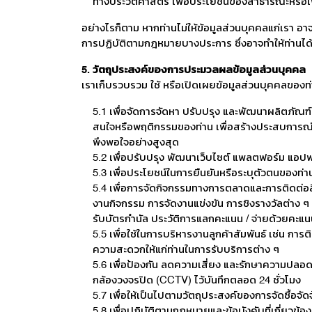
ทางประวัติศาสตร์ เพื่อประโยชน์ของสาธารณะหรือเพื่อ
อย่างไรก็ตาม หากท่านไม่ให้ข้อมูลส่วนบุคคลแก่เรา 
การปฏิบัติตามกฎหมายบางประการ ซึ่งอาจทำให้ท่านไ
5. วัตถุประสงค์ของการประมวลผลข้อมูลส่วนบุคคล
เราเก็บรวบรวม ใช้ หรือเปิดเผยข้อมูลส่วนบุคคลของท่าน
5.1 เพื่อจัดการจัดหา ปรับปรุง และพัฒนาผลิตภั
สนใจหรือพฤติกรรมของท่าน เพื่อสร้างประสบการณ์ที
พึงพอใจอย่างสูงสุด
5.2 เพื่อปรับปรุง พัฒนาเว็บไซต์ แพลตฟอร์ม แอปพ
5.3 เพื่อประโยชน์ในการยืนยันหรือระบุตัวตนของท่าน
5.4 เพื่อการจัดกิจกรรมทางการตลาดและการติดต่อสื
งานกิจกรรม การจัดงานแข่งขัน การชิงรางวัลต่าง
รับบัตรกำนัล ประวัติการแลกคะแนน / จ่ายด้วยคะแ
5.5 เพื่อใช้ในการบริหารงานลูกค้าสัมพันธ์ เช่น ก
ความสะดวกให้แก่ท่านในการรับบริการต่าง ๆ
5.6 เพื่อป้องกัน ลดความเสี่ยง และรักษาความปลอดภ
กล้องวงจรปิด (CCTV) ไว้บันทึกตลอด 24 ชั่วโมง
5.7 เพื่อให้เป็นไปตามวัตถุประสงค์ของการจัดซื้
5.8 เพื่อปฏิบัติตามกฎหมายและข้อบังคับที่เกี่ยวข