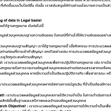
 ซึ่งกิจกรรมนี้อาจส่งผลให้เว็บไซต์ของบุคคลที่สามนั้น สามารถเก็บรวบรว
ิดขึ้นบนเว็บไซต์อื่น ดังนั้น เราสนับสนุนให้ท่านอ่านนโยบายความเป็นส่วน
of data in Legal basis)
ยใต้ฐานกฎหมาย ดังต่อไปนี้:
มูลส่วนบุคคลบนฐานความยินยอม ในกรณีที่ท่านได้ให้ความยินยอมอย่างช
วนบุคคลบนฐานสัญญา เราใช้ฐานกฎหมายนี้ เมื่อกิจกรรม การประมวลผลข้อ
อของท่านก่อนที่การเข้าทำสัญญา ยกตัวอย่างเช่น การประมวลผลข้อมูลส่วน
รรลุวัตถุประสงค์ตามสัญญา
):
เราประมวลผลข้อมูลส่วนบุคคลเพื่อการปฏิบัติตามกฎหมาย เช่น การป้องก
ที่ทางกฎหมายในการรายงานข้อมูลส่วนบุคคลของท่านต่อกรมสรรพากรหรือห
ข้อมูลส่วนบุคคล หากมีความจำเป็นต้องปฏิบัติภารกิจ เพื่อสาธารณะ หรือ
ราประมวลผลข้อมูลส่วนบุคคลหากมีสถานการณ์ฉุกเฉิน ที่จำเป็นต้องมีการดำ
st):
เราประมวลผลข้อมูลส่วนบุคคลภายใต้ความจำเป็น ในการดำเนินการเพ
รือสิทธิขั้นพื้นฐานและเสรีภาพของเจ้าของข้อมูลส่วนบุคคล
rch Objective) :
เราประมวลผลข้อมูลส่วนบุคคลภายใต้ความจำเป็นเพื่อให