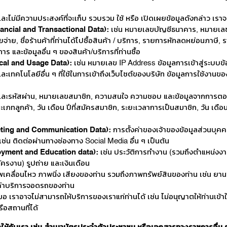
และไม่มีความประสงค์ที่จะเก็บ รวบรวม ใช้ หรือ เปิดเผยข้อมูลดังกล่าว เรา
nancial and Transactional Data):
เช่น หมายเลขบัญชีธนาคาร, หมายเลข
ยจ่าย, ชื่อร้านค้าที่ท่านได้ไปซื้อสินค้า / บริการ, รายการหักลดหย่อนภาษี
ร และข้อมูลอื่น ๆ ของสินค้า/บริการที่ท่านซื้อ
ical and Usage Data):
เช่น หมายเลข IP Address ข้อมูลการเข้าสู่ระบบข้
ทคโนโลยีอื่น ๆ ที่ใช้ในการเข้าถึงเว็บไซต์ของบริษัท ข้อมูลการใช้งานของ
าใช้และรหัสผ่าน, หมายเลขสมาชิก, ความสนใจ ความชอบ และข้อมูลจากการตอบ
ลูกค้า, วัน เดือน ปีที่สมัครสมาชิก, ระยะเวลาการเป็นสมาชิก, วัน เดือน ปี
keting and Communication Data):
การตั้งค่าของเจ้าของข้อมูลส่วนบุ
 เช่น ติดต่อผ่านทางช่องทาง Social Media อื่น ๆ เป็นต้น
loyment and Education data):
เช่น ประวัติการทำงาน (รวมถึงตำแหน่งงา
รงาน) รูปถ่าย และเงินเดือน
เคลื่อนไหว ภาพนิ่ง เสียงของท่าน รวมถึงภาพทรัพย์สินของท่าน เช่น ยานพาห
ลค่าบริการจอดรถของท่าน
ขอ เราอาจไม่สามารถให้บริการของเราแก่ท่านได้ เช่น ไม่อนุญาตให้ท่านเข้า
อสถานที่ได้