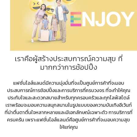
เราคือผู้สร้างประสบการณ์ความสุข ที่
มากกว่า
การช้อปปิ้ง
แฟชั่นไอส์แลนด์มีความมุ่งมั่นที่จะเป็นศูนย์การค้าที่จะมอบ
ประสบการณ์
การช้อปปิ้งและการบริการที่ครบวงจร ที่จะทำให้คุณ
ประทับใจและสะดวกสบายสำหรับ
ทุกครอบครัว
และ
ทุกไลฟ์สไตล์
เราพร้อมจะมอบความสนุกสนานในรูปแบบของความบันเทิง
อีเว้นท์
ที่น่าตื่นตาตื่นใจหลากหลายและมีเอกลักษณ์เฉพาะตัว การบริการที่
ครบครัน
เพราะแฟชั่น
ไอส์แลนด์
คือศูนย์การค้าที่จะมอบความสุข
ให้แก่คุณ