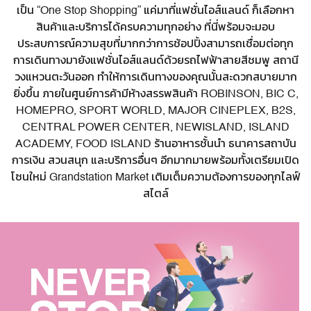
เป็น “One Stop Shopping” แค่มาที่แฟชั่นไอส์แลนด์ ก็เลือกหา
สินค้าและบริการได้ครบความ
ทุกอย่าง
ที่นี่พร้อมจะมอบ
ประสบการณ์
ความสุข
ที่
มากกว่า
การช้อปปิ้งสามารถเชื่อมต่อทุก
การเดินทางมายังแฟชั่นไอส์แลนด์ด้วยรถไฟฟ้าสายสีชมพู สถานี
วงแหวนตะวันออก ทำให้การเดินทางของคุณนั้นสะดวกสบายมาก
ยิ่งขึ้น ภายในศูนย์การค้ามี
ห้างสรรพสินค้า
ROBINSON,
BIC C
,
HOMEPRO, SPORT WORLD, MAJOR CINEPLEX, B2S,
CENTRAL POWER CENTER, NEWISLAND, ISLAND
ACADEMY, FOOD ISLAND ร้านอาหารชั้นนำ ธนาคารสถาบัน
การเงิน สวนสนุก และบริการอื่นๆ อีกมากมายพร้อมทั้งเตรียมเปิด
โซนใหม่ Grandstation Market เติมเต็มความต้องการของทุกไลฟ์
สไตล์