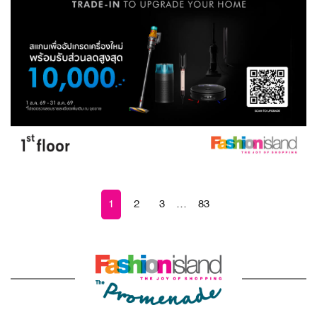
1
2
3
…
83