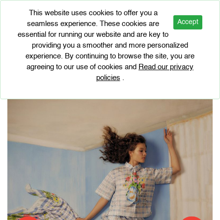
This website uses cookies to offer you a
Accept
seamless experience. These cookies are
essential for running our website and are key to
BRAND PROMOTIONS
providing you a smoother and more personalized
FALL 26 – HEART ON CANVAS COLLECTION
experience. By continuing to browse the site, you are
agreeing to our use of cookies and
Read our privacy
policies
.