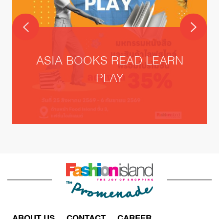
ASIA BOOKS READ LEARN
PLAY
ABOUT US
CONTACT
CAREER