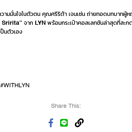
ามมั่นใจในตัวตน คุณศรีริต้า เจนเซ่น ถ่ายทอดบทบาทผู้ห
 Sririta”
จาก
LYN
พร้อมกระเป๋าคอลเลกชันล่าสุดที่สะกด
เป็นตัวเอง
25#WITHLYN
Share This: