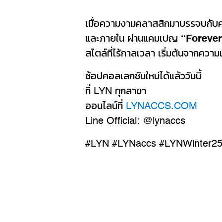
เมื่อความงามคลาสสิกมาบรรจบกับคว
และภายใน ผ่านแคมเปญ
“Forever
สไตล์ที่ไร้กาลเวลา เริ่มต้นจากความ
ช้อปคอลเลกชันใหม่ได้แล้ววันนี้
ที่ LYN ทุกสาขา
ออนไลน์ที่
LYNACCS.COM
Line Official: @lynaccs
#LYN #LYNaccs #LYNWinter