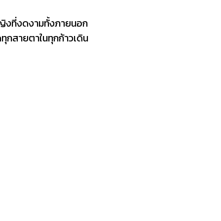
ญิงที่งดงามทั้งภายนอก
ทุกสายตาในทุกก้าวเดิน